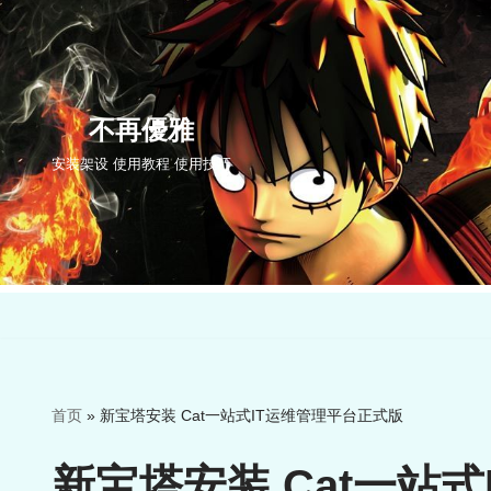
跳
至
正
不再優雅
文
安装架设 使用教程 使用技巧
首页
»
新宝塔安装 Cat一站式IT运维管理平台正式版
新宝塔安装 Cat一站