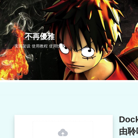
跳
至
正
不再優雅
文
安装架设 使用教程 使用技巧
Doc
由聆