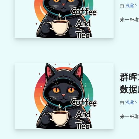
由
浅鸢丶
来一杯咖
群晖7
数据
由
浅鸢丶
来一杯咖