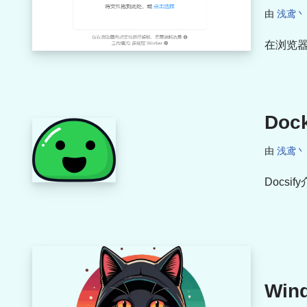
由
浅鸢丶
在浏览
Doc
由
浅鸢丶
Docsi
Wi