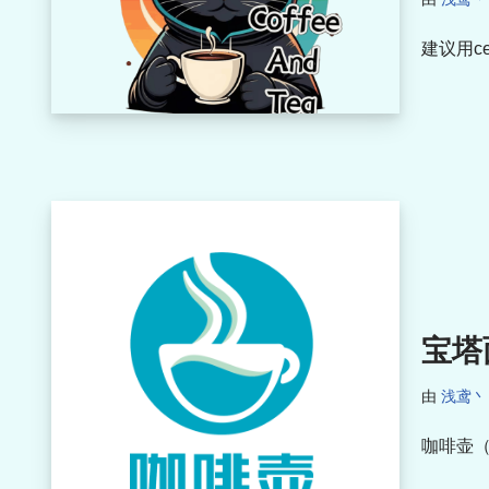
建议用ce
宝塔
由
浅鸢丶
咖啡壶（