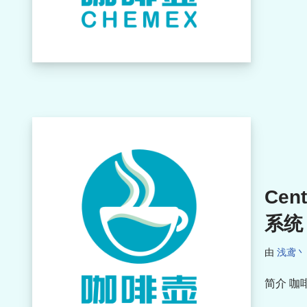
Cen
系统
由
浅鸢丶
简介 咖