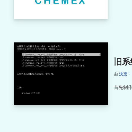
旧系
由
浅鸢丶
首先制