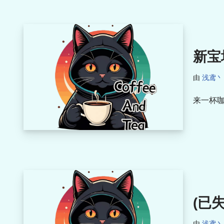
新宝
由
浅鸢丶
来一杯咖
(已
由
浅鸢丶