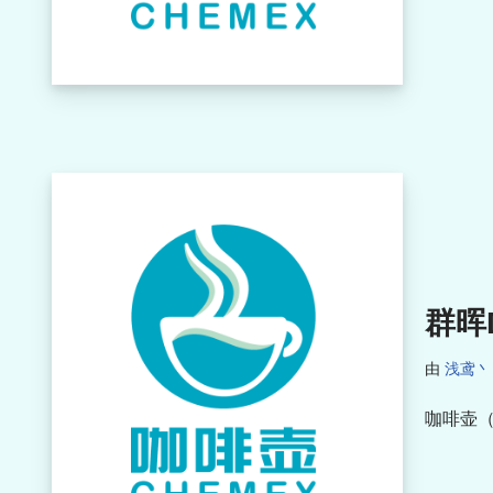
群晖D
由
浅鸢丶
咖啡壶（